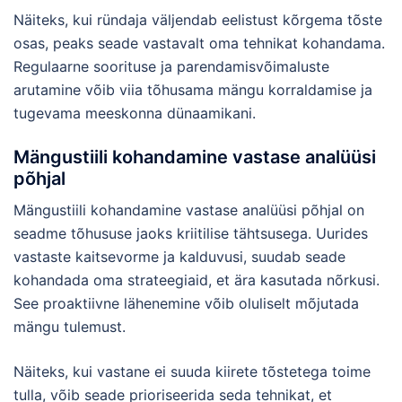
Näiteks, kui ründaja väljendab eelistust kõrgema tõste
osas, peaks seade vastavalt oma tehnikat kohandama.
Regulaarne soorituse ja parendamisvõimaluste
arutamine võib viia tõhusama mängu korraldamise ja
tugevama meeskonna dünaamikani.
Mängustiili kohandamine vastase analüüsi
põhjal
Mängustiili kohandamine vastase analüüsi põhjal on
seadme tõhususe jaoks kriitilise tähtsusega. Uurides
vastaste kaitsevorme ja kalduvusi, suudab seade
kohandada oma strateegiaid, et ära kasutada nõrkusi.
See proaktiivne lähenemine võib oluliselt mõjutada
mängu tulemust.
Näiteks, kui vastane ei suuda kiirete tõstetega toime
tulla, võib seade prioriseerida seda tehnikat, et