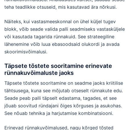
teha teadlikke otsuseid, mis kasutavad ära nõrkusi.
Näiteks, kui vastasmeeskonnal on ühel küljel tugev
blokk, võib seade valida palli seadmiseks vastasküljele
või kasutada tagarida rünnakuid. See strateegiline
lähenemine võib luua ebasoodsaid olukordi ja avada
skoorimisvõimalusi.
Täpsete tõstete sooritamine erinevate
rünnakuvõimaluste jaoks
Täpsete tõstete sooritamine on seadme jaoks kriitilise
tähtsusega, kuna see mõjutab otseselt rünnakute edu.
Seade peab palli täpselt edastama, tagades, et see
jõuab soovitud ründajani õiges kõrguses ja asukohas.
See nõuab tehnika ja harjutamise kombinatsiooni.
Erinevad rünnakuvõimalused, nagu kõrged tõsted