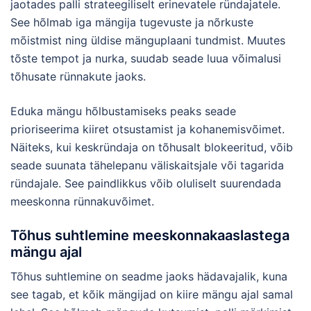
jaotades palli strateegiliselt erinevatele ründajatele.
See hõlmab iga mängija tugevuste ja nõrkuste
mõistmist ning üldise mänguplaani tundmist. Muutes
tõste tempot ja nurka, suudab seade luua võimalusi
tõhusate rünnakute jaoks.
Eduka mängu hõlbustamiseks peaks seade
prioriseerima kiiret otsustamist ja kohanemisvõimet.
Näiteks, kui keskründaja on tõhusalt blokeeritud, võib
seade suunata tähelepanu väliskaitsjale või tagarida
ründajale. See paindlikkus võib oluliselt suurendada
meeskonna rünnakuvõimet.
Tõhus suhtlemine meeskonnakaaslastega
mängu ajal
Tõhus suhtlemine on seadme jaoks hädavajalik, kuna
see tagab, et kõik mängijad on kiire mängu ajal samal