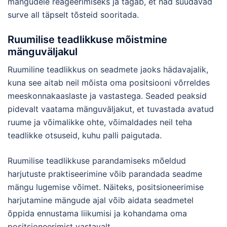
mängudele reageerimiseks ja tagab, et nad suudavad
surve all täpselt tõsteid sooritada.
Ruumilise teadlikkuse mõistmine
mänguväljakul
Ruumiline teadlikkus on seadmete jaoks hädavajalik,
kuna see aitab neil mõista oma positsiooni võrreldes
meeskonnakaaslaste ja vastastega. Seaded peaksid
pidevalt vaatama mänguväljakut, et tuvastada avatud
ruume ja võimalikke ohte, võimaldades neil teha
teadlikke otsuseid, kuhu palli paigutada.
Ruumilise teadlikkuse parandamiseks mõeldud
harjutuste praktiseerimine võib parandada seadme
mängu lugemise võimet. Näiteks, positsioneerimise
harjutamine mängude ajal võib aidata seadmetel
õppida ennustama liikumisi ja kohandama oma
positsioneerimist vastavalt.