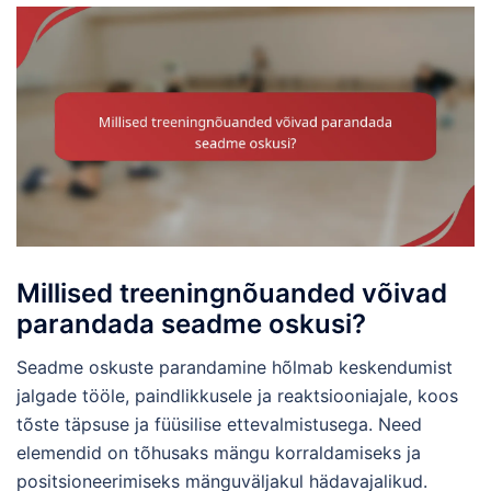
Millised treeningnõuanded võivad
parandada seadme oskusi?
Seadme oskuste parandamine hõlmab keskendumist
jalgade tööle, paindlikkusele ja reaktsiooniajale, koos
tõste täpsuse ja füüsilise ettevalmistusega. Need
elemendid on tõhusaks mängu korraldamiseks ja
positsioneerimiseks mänguväljakul hädavajalikud.