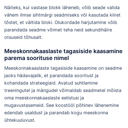
Näiteks, kui vastase blokk läheneb, võib seade valida
vähem ilmse sihtmärgi seadmiseks või kasutada kiiret
tõstet, et vältida bloki. Olukordade harjutamine võib
parandada seadme võimet teha neid sekundihäire
otsuseid tõhusalt.
Meeskonnakaaslaste tagasiside kaasamine
parema soorituse nimel
Meeskonnakaaslaste tagasiside kaasamine on seadme
jaoks hädavajalik, et parandada sooritust ja
kohandada strateegiaid. Avatud suhtlemine
treeningutel ja mängudel võimaldab seadmetel mõista
oma meeskonnakaaslaste eelistusi ja
mugavustasemeid. See koostööl põhinev lähenemine
edendab usaldust ja parandab kogu meeskonna
ühtekuuluvust.