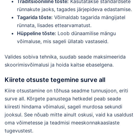
Traditsiooniline tõste:
Kasutatakse standardsete
rünnakute jaoks, tagades järjepideva edastamise.
Tagarida tõste:
Võimaldab tagarida mängijatel
rünnata, lisades ettearvamatust.
Hüppeline tõste:
Loob dünaamilise mängu
võimaluse, mis sageli üllatab vastaseid.
Valides sobiva tehnika, suudab seade maksimeerida
skoorimisvõimalusi ja hoida kaitse ebaselgena.
Kiirete otsuste tegemine surve all
Kiire otsustamine on tõhusa seadme tunnusjoon, eriti
surve all. Kõrgete panustega hetkedel peab seade
kiiresti hindama võimalusi, sageli murdosa sekundi
jooksul. See nõuab mitte ainult oskusi, vaid ka usaldust
oma võimetesse ja teadmisi meeskonnakaaslaste
tugevustest.