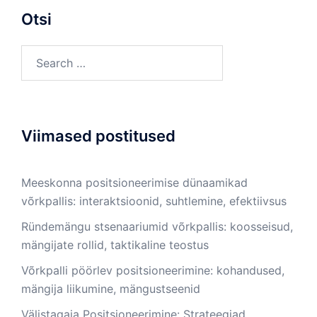
Otsi
Search
for:
Viimased postitused
Meeskonna positsioneerimise dünaamikad
võrkpallis: interaktsioonid, suhtlemine, efektiivsus
Ründemängu stsenaariumid võrkpallis: koosseisud,
mängijate rollid, taktikaline teostus
Võrkpalli pöörlev positsioneerimine: kohandused,
mängija liikumine, mängustseenid
Välistagaja Positsioneerimine: Strateegiad,