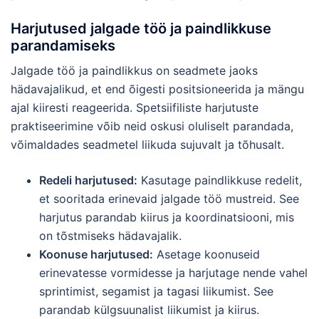
Harjutused jalgade töö ja paindlikkuse
parandamiseks
Jalgade töö ja paindlikkus on seadmete jaoks
hädavajalikud, et end õigesti positsioneerida ja mängu
ajal kiiresti reageerida. Spetsiifiliste harjutuste
praktiseerimine võib neid oskusi oluliselt parandada,
võimaldades seadmetel liikuda sujuvalt ja tõhusalt.
Redeli harjutused:
Kasutage paindlikkuse redelit,
et sooritada erinevaid jalgade töö mustreid. See
harjutus parandab kiirus ja koordinatsiooni, mis
on tõstmiseks hädavajalik.
Koonuse harjutused:
Asetage koonuseid
erinevatesse vormidesse ja harjutage nende vahel
sprintimist, segamist ja tagasi liikumist. See
parandab külgsuunalist liikumist ja kiirus.