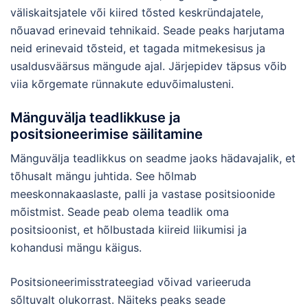
väliskaitsjatele või kiired tõsted keskründajatele,
nõuavad erinevaid tehnikaid. Seade peaks harjutama
neid erinevaid tõsteid, et tagada mitmekesisus ja
usaldusväärsus mängude ajal. Järjepidev täpsus võib
viia kõrgemate rünnakute eduvõimalusteni.
Mänguvälja teadlikkuse ja
positsioneerimise säilitamine
Mänguvälja teadlikkus on seadme jaoks hädavajalik, et
tõhusalt mängu juhtida. See hõlmab
meeskonnakaaslaste, palli ja vastase positsioonide
mõistmist. Seade peab olema teadlik oma
positsioonist, et hõlbustada kiireid liikumisi ja
kohandusi mängu käigus.
Positsioneerimisstrateegiad võivad varieeruda
sõltuvalt olukorrast. Näiteks peaks seade