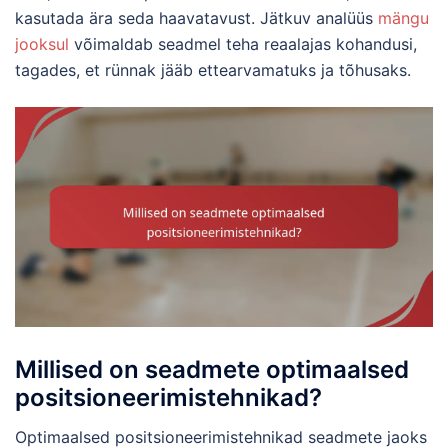
kasutada ära seda haavatavust. Jätkuv analüüs
mängu
jooksul
võimaldab seadmel teha reaalajas kohandusi,
tagades, et rünnak jääb ettearvamatuks ja tõhusaks.
Millised on seadmete optimaalsed
positsioneerimistehnikad?
Optimaalsed positsioneerimistehnikad seadmete jaoks