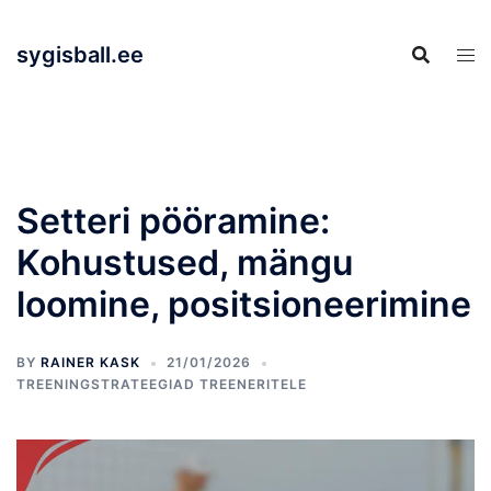
Skip
to
sygisball.ee
content
Setteri pööramine:
Kohustused, mängu
loomine, positsioneerimine
BY
RAINER KASK
21/01/2026
TREENINGSTRATEEGIAD TREENERITELE