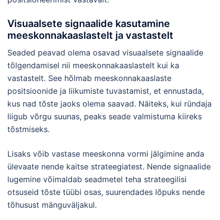
Visuaalsete signaalide kasutamine
meeskonnakaaslastelt ja vastastelt
Seaded peavad olema osavad visuaalsete signaalide
tõlgendamisel nii meeskonnakaaslastelt kui ka
vastastelt. See hõlmab meeskonnakaaslaste
positsioonide ja liikumiste tuvastamist, et ennustada,
kus nad tõste jaoks olema saavad. Näiteks, kui ründaja
liigub võrgu suunas, peaks seade valmistuma kiireks
tõstmiseks.
Lisaks võib vastase meeskonna vormi jälgimine anda
ülevaate nende kaitse strateegiatest. Nende signaalide
lugemine võimaldab seadmetel teha strateegilisi
otsuseid tõste tüübi osas, suurendades lõpuks nende
tõhusust mänguväljakul.