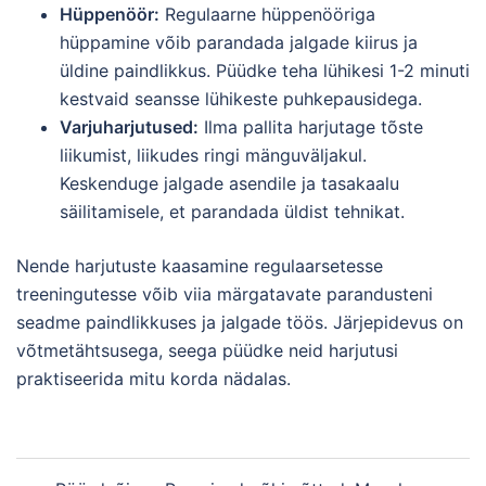
Hüppenöör:
Regulaarne hüppenööriga
hüppamine võib parandada jalgade kiirus ja
üldine paindlikkus. Püüdke teha lühikesi 1-2 minuti
kestvaid seansse lühikeste puhkepausidega.
Varjuharjutused:
Ilma pallita harjutage tõste
liikumist, liikudes ringi mänguväljakul.
Keskenduge jalgade asendile ja tasakaalu
säilitamisele, et parandada üldist tehnikat.
Nende harjutuste kaasamine regulaarsetesse
treeningutesse võib viia märgatavate parandusteni
seadme paindlikkuses ja jalgade töös. Järjepidevus on
võtmetähtsusega, seega püüdke neid harjutusi
praktiseerida mitu korda nädalas.
Post