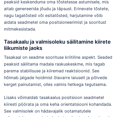
peaksid keskenduma oma tõstetesse astumisele, mis
aitab genereerida jõudu ja täpsust. Erinevate tõstete,
nagu tagatõsted või esitatõsted, harjutamine võib
aidata seadmetel oma positsioneerimist ja sooritust
mitmekesistada.
Tasakaalu ja valmisoleku säilitamine kiirete
liikumiste jaoks
Tasakaal on seadme soorituse kriitiline aspekt. Seaded
peaksid säilitama madala raskuskeskme, mis tagab
parema stabiilsuse ja kiiremad reaktsioonid. See
hõlmab jalgade hoidmist õlavarre laiuselt ja põlvede
kerget painutamist, olles valmis hetkega tegutsema.
Lisaks võimaldab tasakaalus positsioon seadmetel
kiiresti pöörata ja oma keha orientatsiooni kohandada.
See valmisolek on hädavajalik ootamatutele