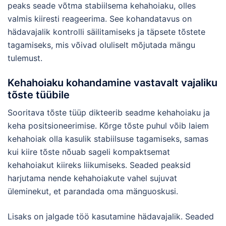
peaks seade võtma stabiilsema kehahoiaku, olles
valmis kiiresti reageerima. See kohandatavus on
hädavajalik kontrolli säilitamiseks ja täpsete tõstete
tagamiseks, mis võivad oluliselt mõjutada mängu
tulemust.
Kehahoiaku kohandamine vastavalt vajaliku
tõste tüübile
Sooritava tõste tüüp dikteerib seadme kehahoiaku ja
keha positsioneerimise. Kõrge tõste puhul võib laiem
kehahoiak olla kasulik stabiilsuse tagamiseks, samas
kui kiire tõste nõuab sageli kompaktsemat
kehahoiakut kiireks liikumiseks. Seaded peaksid
harjutama nende kehahoiakute vahel sujuvat
üleminekut, et parandada oma mänguoskusi.
Lisaks on jalgade töö kasutamine hädavajalik. Seaded