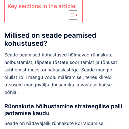
Key sections in the article:
Millised on seade peamised
kohustused?
Seade peamised kohustused hõlmavad rünnakute
hõlbustamist, täpsete tõstete sooritamist ja tõhusat
suhtlemist meeskonnakaaslastega. Seade mängib
olulist rolli mängu voolu määramisel, tehes kiireid
otsuseid mänguvälja dünaamika ja vastase kaitse
põhjal.
Rünnakute hõlbustamine strateegilise palli
jaotamise kaudu
Seade on hädavajalik rünnakute korraldamisel,