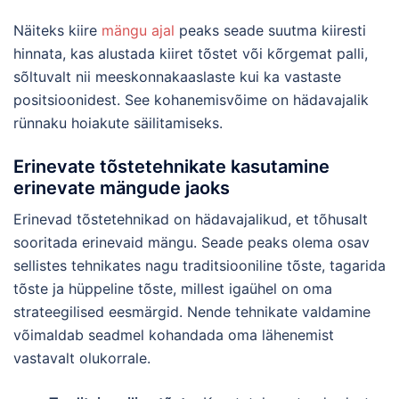
Näiteks kiire
mängu ajal
peaks seade suutma kiiresti
hinnata, kas alustada kiiret tõstet või kõrgemat palli,
sõltuvalt nii meeskonnakaaslaste kui ka vastaste
positsioonidest. See kohanemisvõime on hädavajalik
rünnaku hoiakute säilitamiseks.
Erinevate tõstetehnikate kasutamine
erinevate mängude jaoks
Erinevad tõstetehnikad on hädavajalikud, et tõhusalt
sooritada erinevaid mängu. Seade peaks olema osav
sellistes tehnikates nagu traditsiooniline tõste, tagarida
tõste ja hüppeline tõste, millest igaühel on oma
strateegilised eesmärgid. Nende tehnikate valdamine
võimaldab seadmel kohandada oma lähenemist
vastavalt olukorrale.