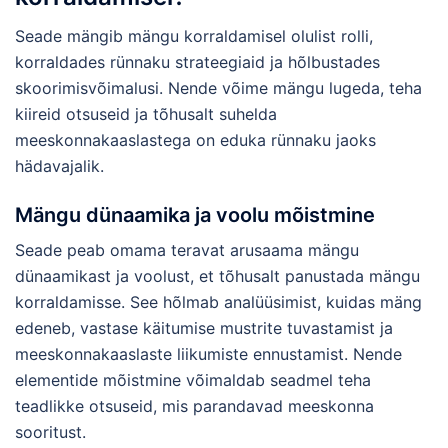
Seade mängib mängu korraldamisel olulist rolli,
korraldades rünnaku strateegiaid ja hõlbustades
skoorimisvõimalusi. Nende võime mängu lugeda, teha
kiireid otsuseid ja tõhusalt suhelda
meeskonnakaaslastega on eduka rünnaku jaoks
hädavajalik.
Mängu dünaamika ja voolu mõistmine
Seade peab omama teravat arusaama mängu
dünaamikast ja voolust, et tõhusalt panustada mängu
korraldamisse. See hõlmab analüüsimist, kuidas mäng
edeneb, vastase käitumise mustrite tuvastamist ja
meeskonnakaaslaste liikumiste ennustamist. Nende
elementide mõistmine võimaldab seadmel teha
teadlikke otsuseid, mis parandavad meeskonna
sooritust.