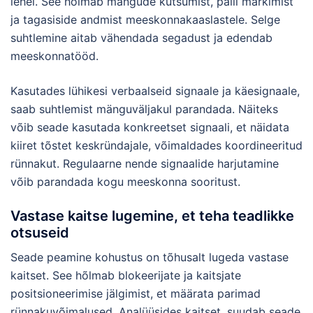
lehel. See hõlmab mängude kutsumist, palli märkimist
ja tagasiside andmist meeskonnakaaslastele. Selge
suhtlemine aitab vähendada segadust ja edendab
meeskonnatööd.
Kasutades lühikesi verbaalseid signaale ja käesignaale,
saab suhtlemist mänguväljakul parandada. Näiteks
võib seade kasutada konkreetset signaali, et näidata
kiiret tõstet keskründajale, võimaldades koordineeritud
rünnakut. Regulaarne nende signaalide harjutamine
võib parandada kogu meeskonna sooritust.
Vastase kaitse lugemine, et teha teadlikke
otsuseid
Seade peamine kohustus on tõhusalt lugeda vastase
kaitset. See hõlmab blokeerijate ja kaitsjate
positsioneerimise jälgimist, et määrata parimad
rünnakuvõimalused. Analüüsides kaitset, suudab seade