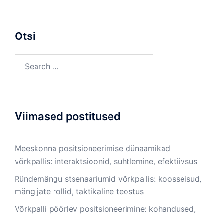
Otsi
Search
for:
Viimased postitused
Meeskonna positsioneerimise dünaamikad
võrkpallis: interaktsioonid, suhtlemine, efektiivsus
Ründemängu stsenaariumid võrkpallis: koosseisud,
mängijate rollid, taktikaline teostus
Võrkpalli pöörlev positsioneerimine: kohandused,