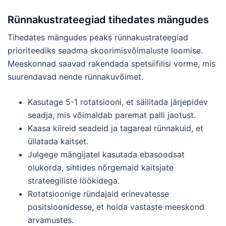
Rünnakustrateegiad tihedates mängudes
Tihedates mängudes peaks rünnakustrateegiad
prioriteediks seadma skoorimisvõimaluste loomise.
Meeskonnad saavad rakendada spetsiifilisi vorme, mis
suurendavad nende rünnakuvõimet.
Kasutage 5-1 rotatsiooni, et säilitada järjepidev
seadja, mis võimaldab paremat palli jaotust.
Kaasa kiireid seadeid ja tagareal rünnakuid, et
üllatada kaitset.
Julgege mängijatel kasutada ebasoodsat
olukorda, sihtides nõrgemaid kaitsjate
strateegiliste löökidega.
Rotatsioonige ründajaid erinevatesse
positsioonidesse, et hoida vastaste meeskond
arvamustes.