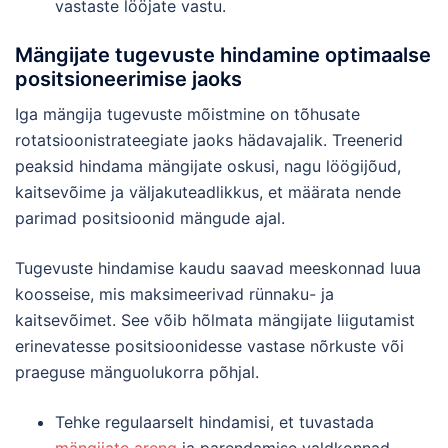
vastaste lööjate vastu.
Mängijate tugevuste hindamine optimaalse
positsioneerimise jaoks
Iga mängija tugevuste mõistmine on tõhusate
rotatsioonistrateegiate jaoks hädavajalik. Treenerid
peaksid hindama mängijate oskusi, nagu löögijõud,
kaitsevõime ja väljakuteadlikkus, et määrata nende
parimad positsioonid mängude ajal.
Tugevuste hindamise kaudu saavad meeskonnad luua
koosseise, mis maksimeerivad rünnaku- ja
kaitsevõimet. See võib hõlmata mängijate liigutamist
erinevatesse positsioonidesse vastase nõrkuste või
praeguse mänguolukorra põhjal.
Tehke regulaarselt hindamisi, et tuvastada