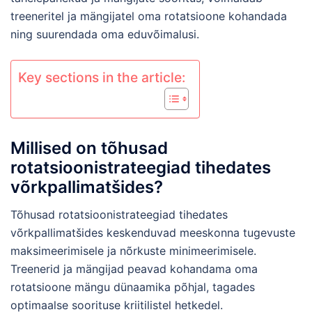
treeneritel ja mängijatel oma rotatsioone kohandada
ning suurendada oma eduvõimalusi.
Key sections in the article:
Millised on tõhusad
rotatsioonistrateegiad tihedates
võrkpallimatšides?
Tõhusad rotatsioonistrateegiad tihedates
võrkpallimatšides keskenduvad meeskonna tugevuste
maksimeerimisele ja nõrkuste minimeerimisele.
Treenerid ja mängijad peavad kohandama oma
rotatsioone mängu dünaamika põhjal, tagades
optimaalse soorituse kriitilistel hetkedel.