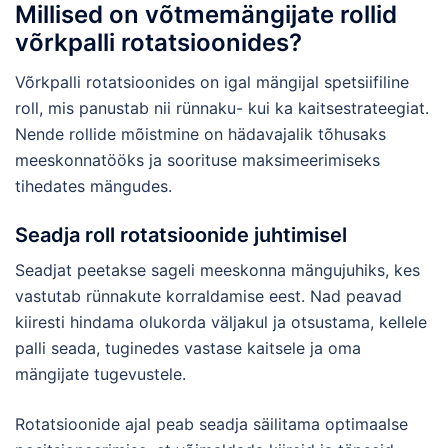
Millised on võtmemängijate rollid
võrkpalli rotatsioonides?
Võrkpalli rotatsioonides on igal mängijal spetsiifiline
roll, mis panustab nii rünnaku- kui ka kaitsestrateegiat.
Nende rollide mõistmine on hädavajalik tõhusaks
meeskonnatööks ja soorituse maksimeerimiseks
tihedates mängudes.
Seadja roll rotatsioonide juhtimisel
Seadjat peetakse sageli meeskonna mängujuhiks, kes
vastutab rünnakute korraldamise eest. Nad peavad
kiiresti hindama olukorda väljakul ja otsustama, kellele
palli seada, tuginedes vastase kaitsele ja oma
mängijate tugevustele.
Rotatsioonide ajal peab seadja säilitama optimaalse