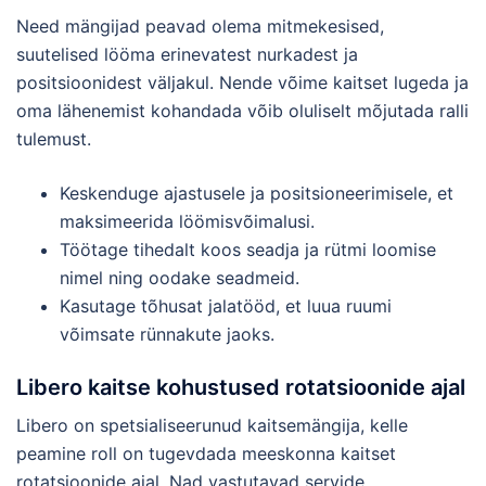
Need mängijad peavad olema mitmekesised,
suutelised lööma erinevatest nurkadest ja
positsioonidest väljakul. Nende võime kaitset lugeda ja
oma lähenemist kohandada võib oluliselt mõjutada ralli
tulemust.
Keskenduge ajastusele ja positsioneerimisele, et
maksimeerida löömisvõimalusi.
Töötage tihedalt koos seadja ja rütmi loomise
nimel ning oodake seadmeid.
Kasutage tõhusat jalatööd, et luua ruumi
võimsate rünnakute jaoks.
Libero kaitse kohustused rotatsioonide ajal
Libero on spetsialiseerunud kaitsemängija, kelle
peamine roll on tugevdada meeskonna kaitset
rotatsioonide ajal. Nad vastutavad servide