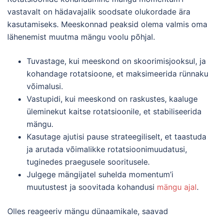
vastavalt on hädavajalik soodsate olukordade ära
kasutamiseks. Meeskonnad peaksid olema valmis oma
lähenemist muutma mängu voolu põhjal.
Tuvastage, kui meeskond on skoorimisjooksul, ja
kohandage rotatsioone, et maksimeerida rünnaku
võimalusi.
Vastupidi, kui meeskond on raskustes, kaaluge
üleminekut kaitse rotatsioonile, et stabiliseerida
mängu.
Kasutage ajutisi pause strateegiliselt, et taastuda
ja arutada võimalikke rotatsioonimuudatusi,
tuginedes praegusele sooritusele.
Julgege mängijatel suhelda momentum’i
muutustest ja soovitada kohandusi
mängu ajal
.
Olles reageeriv mängu dünaamikale, saavad