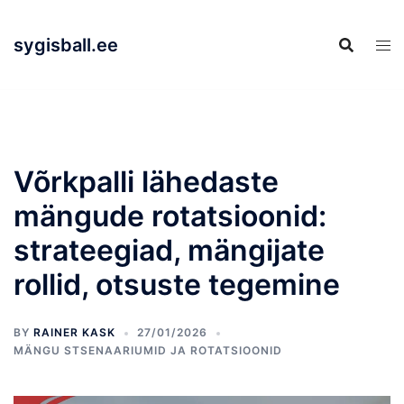
Skip
to
sygisball.ee
content
Võrkpalli lähedaste
mängude rotatsioonid:
strateegiad, mängijate
rollid, otsuste tegemine
BY
RAINER KASK
27/01/2026
MÄNGU STSENAARIUMID JA ROTATSIOONID