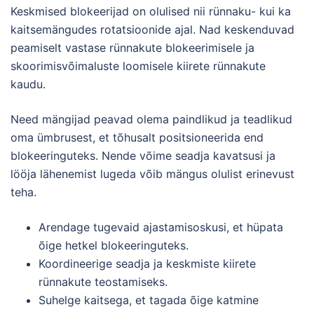
Keskmised blokeerijad on olulised nii rünnaku- kui ka
kaitsemängudes rotatsioonide ajal. Nad keskenduvad
peamiselt vastase rünnakute blokeerimisele ja
skoorimisvõimaluste loomisele kiirete rünnakute
kaudu.
Need mängijad peavad olema paindlikud ja teadlikud
oma ümbrusest, et tõhusalt positsioneerida end
blokeeringuteks. Nende võime seadja kavatsusi ja
lööja lähenemist lugeda võib mängus olulist erinevust
teha.
Arendage tugevaid ajastamisoskusi, et hüpata
õige hetkel blokeeringuteks.
Koordineerige seadja ja keskmiste kiirete
rünnakute teostamiseks.
Suhelge kaitsega, et tagada õige katmine