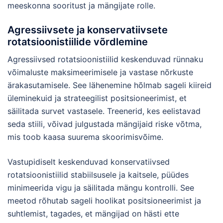
meeskonna sooritust ja mängijate rolle.
Agressiivsete ja konservatiivsete
rotatsioonistiilide võrdlemine
Agressiivsed rotatsioonistiilid keskenduvad rünnaku
võimaluste maksimeerimisele ja vastase nõrkuste
ärakasutamisele. See lähenemine hõlmab sageli kiireid
üleminekuid ja strateegilist positsioneerimist, et
säilitada survet vastasele. Treenerid, kes eelistavad
seda stiili, võivad julgustada mängijaid riske võtma,
mis toob kaasa suurema skoorimisvõime.
Vastupidiselt keskenduvad konservatiivsed
rotatsioonistiilid stabiilsusele ja kaitsele, püüdes
minimeerida vigu ja säilitada mängu kontrolli. See
meetod rõhutab sageli hoolikat positsioneerimist ja
suhtlemist, tagades, et mängijad on hästi ette