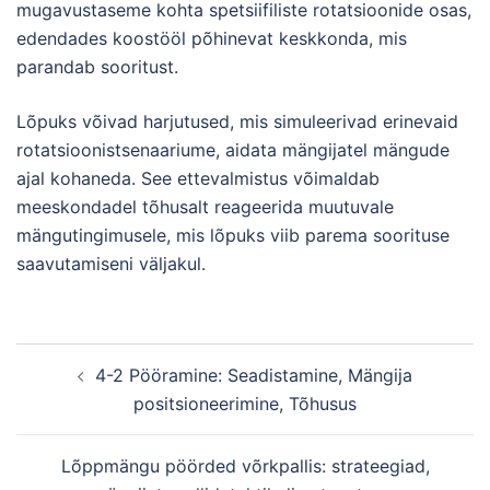
mugavustaseme kohta spetsiifiliste rotatsioonide osas,
edendades koostööl põhinevat keskkonda, mis
parandab sooritust.
Lõpuks võivad harjutused, mis simuleerivad erinevaid
rotatsioonistsenaariume, aidata mängijatel mängude
ajal kohaneda. See ettevalmistus võimaldab
meeskondadel tõhusalt reageerida muutuvale
mängutingimusele, mis lõpuks viib parema soorituse
saavutamiseni väljakul.
Post
4-2 Pööramine: Seadistamine, Mängija
navigation
positsioneerimine, Tõhusus
Lõppmängu pöörded võrkpallis: strateegiad,