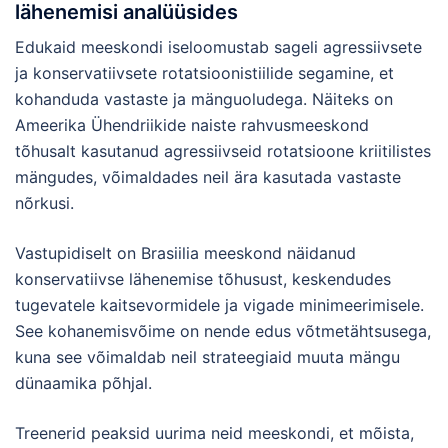
lähenemisi analüüsides
Edukaid meeskondi iseloomustab sageli agressiivsete
ja konservatiivsete rotatsioonistiilide segamine, et
kohanduda vastaste ja mänguoludega. Näiteks on
Ameerika Ühendriikide naiste rahvusmeeskond
tõhusalt kasutanud agressiivseid rotatsioone kriitilistes
mängudes, võimaldades neil ära kasutada vastaste
nõrkusi.
Vastupidiselt on Brasiilia meeskond näidanud
konservatiivse lähenemise tõhusust, keskendudes
tugevatele kaitsevormidele ja vigade minimeerimisele.
See kohanemisvõime on nende edus võtmetähtsusega,
kuna see võimaldab neil strateegiaid muuta mängu
dünaamika põhjal.
Treenerid peaksid uurima neid meeskondi, et mõista,