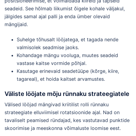
positsioneerimise, et võimaldada kiireid ja täpseid
seadeid. See hõlmab liikumist õigele kohale väljakul,
jälgides samal ajal palli ja enda ümber olevaid
mängijaid.
Suhelge tõhusalt lööjatega, et tagada nende
valmisolek seadmise jaoks.
Kohandage mängu vooluga, muutes seadeid
vastase kaitse vormide põhjal.
Kasutage erinevaid seadetüüpe (kõrge, kiire,
tagareal), et hoida kaitset arvamustes.
Väliste lööjate mõju rünnaku strateegiatele
Välised lööjad mängivad kriitilist rolli rünnaku
strateegiate elluviimisel rotatsioonide ajal. Nad on
tavaliselt peamised ründajad, kes vastutavad punktide
skoorimise ja meeskonna võimaluste loomise eest.