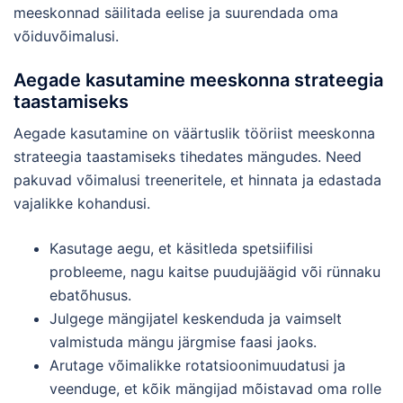
meeskonnad säilitada eelise ja suurendada oma
võiduvõimalusi.
Aegade kasutamine meeskonna strateegia
taastamiseks
Aegade kasutamine on väärtuslik tööriist meeskonna
strateegia taastamiseks tihedates mängudes. Need
pakuvad võimalusi treeneritele, et hinnata ja edastada
vajalikke kohandusi.
Kasutage aegu, et käsitleda spetsiifilisi
probleeme, nagu kaitse puudujäägid või rünnaku
ebatõhusus.
Julgege mängijatel keskenduda ja vaimselt
valmistuda mängu järgmise faasi jaoks.
Arutage võimalikke rotatsioonimuudatusi ja
veenduge, et kõik mängijad mõistavad oma rolle