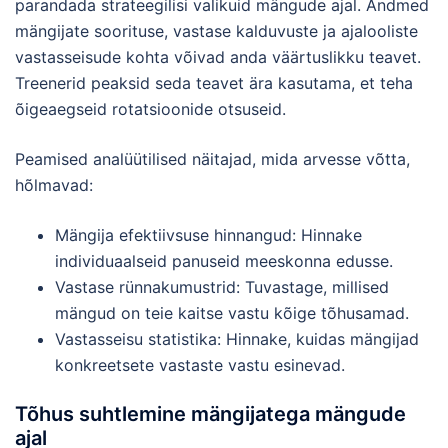
parandada strateegilisi valikuid mängude ajal. Andmed
mängijate soorituse, vastase kalduvuste ja ajalooliste
vastasseisude kohta võivad anda väärtuslikku teavet.
Treenerid peaksid seda teavet ära kasutama, et teha
õigeaegseid rotatsioonide otsuseid.
Peamised analüütilised näitajad, mida arvesse võtta,
hõlmavad:
Mängija efektiivsuse hinnangud: Hinnake
individuaalseid panuseid meeskonna edusse.
Vastase rünnakumustrid: Tuvastage, millised
mängud on teie kaitse vastu kõige tõhusamad.
Vastasseisu statistika: Hinnake, kuidas mängijad
konkreetsete vastaste vastu esinevad.
Tõhus suhtlemine mängijatega mängude
ajal