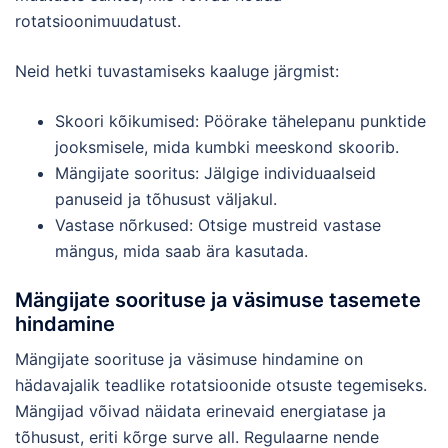
rotatsioonimuudatust.
Neid hetki tuvastamiseks kaaluge järgmist:
Skoori kõikumised: Pöörake tähelepanu punktide
jooksmisele, mida kumbki meeskond skoorib.
Mängijate sooritus: Jälgige individuaalseid
panuseid ja tõhusust väljakul.
Vastase nõrkused: Otsige mustreid vastase
mängus, mida saab ära kasutada.
Mängijate soorituse ja väsimuse tasemete
hindamine
Mängijate soorituse ja väsimuse hindamine on
hädavajalik teadlike rotatsioonide otsuste tegemiseks.
Mängijad võivad näidata erinevaid energiatase ja
tõhusust, eriti kõrge surve all. Regulaarne nende