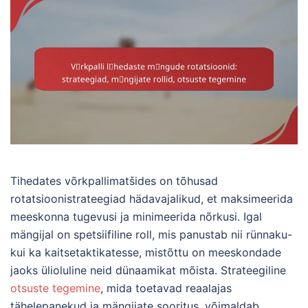
Tihedates võrkpallimatšides on tõhusad
rotatsioonistrateegiad hädavajalikud, et maksimeerida
meeskonna tugevusi ja minimeerida nõrkusi. Igal
mängijal on spetsiifiline roll, mis panustab nii rünnaku-
kui ka kaitsetaktikatesse, mistõttu on meeskondade
jaoks ülioluline neid dünaamikat mõista. Strateegiline
otsuste tegemine
, mida toetavad reaalajas
tähelepanekud ja mängijate sooritus, võimaldab