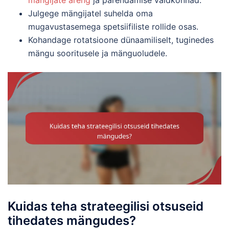
mängijate areng
ja parendamise valdkonnad.
Julgege mängijatel suhelda oma
mugavustasemega spetsiifiliste rollide osas.
Kohandage rotatsioone dünaamiliselt, tuginedes
mängu sooritusele ja mänguoludele.
Kuidas teha strateegilisi otsuseid
tihedates mängudes?