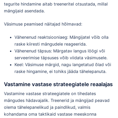
tegurite hindamine aitab treeneritel otsustada, millal
mängijaid asendada.
Väsimuse peamised näitajad hõlmavad:
Vähenenud reaktsiooniaeg: Mängijatel võib olla
raske kiiresti mängudele reageerida.
Vähenenud täpsus: Märgatav langus löögi või
serveerimise täpsuses võib viidata väsimusele.
Keel: Väsimuse märgid, nagu langetatud õlad või
raske hingamine, ei tohiks jääda tähelepanuta.
Vastamine vastase strateegiatele reaalajas
Vastamine vastase strateegiatele on tihedates
mängudes hädavajalik. Treenerid ja mängijad peavad
olema tähelepanelikud ja paindlikud, valmis
kohandama oma taktikaid vastase meeskonna