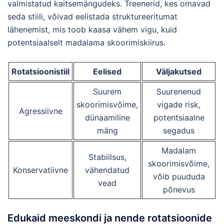
valmistatud kaitsemängudeks. Treenerid, kes omavad
seda stiili, võivad eelistada struktureeritumat
lähenemist, mis toob kaasa vähem vigu, kuid
potentsiaalselt madalama skoorimiskiirus.
Rotatsioonistiil
Eelised
Väljakutsed
Suurem
Suurenenud
skoorimisvõime,
vigade risk,
Agressiivne
dünaamiline
potentsiaalne
mäng
segadus
Madalam
Stabiilsus,
skoorimisvõime,
Konservatiivne
vähendatud
võib puududa
vead
põnevus
Edukaid meeskondi ja nende rotatsioonide