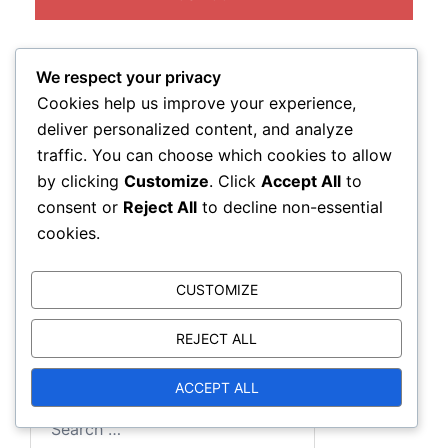
We respect your privacy
Cookies help us improve your experience,
deliver personalized content, and analyze
Lingid
traffic. You can choose which cookies to allow
by clicking
Customize
. Click
Accept All
to
consent or
Reject All
to decline non-essential
Kontakt
cookies.
Kes me oleme
Kogu sisu
CUSTOMIZE
REJECT ALL
Otsi
ACCEPT ALL
Search
for: