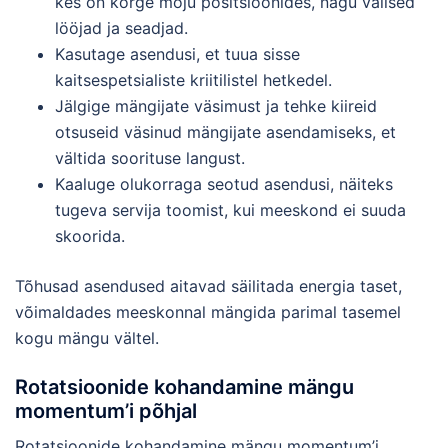
kes on kõrge mõju positsioonides, nagu välised
lööjad ja seadjad.
Kasutage asendusi, et tuua sisse
kaitsespetsialiste kriitilistel hetkedel.
Jälgige mängijate väsimust ja tehke kiireid
otsuseid väsinud mängijate asendamiseks, et
vältida soorituse langust.
Kaaluge olukorraga seotud asendusi, näiteks
tugeva servija toomist, kui meeskond ei suuda
skoorida.
Tõhusad asendused aitavad säilitada energia taset,
võimaldades meeskonnal mängida parimal tasemel
kogu mängu vältel.
Rotatsioonide kohandamine mängu
momentum’i põhjal
Rotatsioonide kohandamine mängu momentum’i