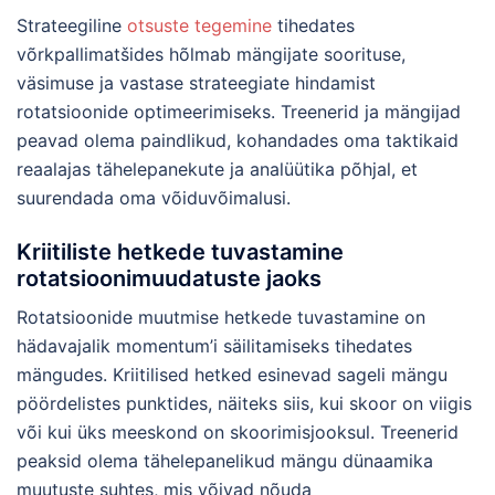
Strateegiline
otsuste tegemine
tihedates
võrkpallimatšides hõlmab mängijate soorituse,
väsimuse ja vastase strateegiate hindamist
rotatsioonide optimeerimiseks. Treenerid ja mängijad
peavad olema paindlikud, kohandades oma taktikaid
reaalajas tähelepanekute ja analüütika põhjal, et
suurendada oma võiduvõimalusi.
Kriitiliste hetkede tuvastamine
rotatsioonimuudatuste jaoks
Rotatsioonide muutmise hetkede tuvastamine on
hädavajalik momentum’i säilitamiseks tihedates
mängudes. Kriitilised hetked esinevad sageli mängu
pöördelistes punktides, näiteks siis, kui skoor on viigis
või kui üks meeskond on skoorimisjooksul. Treenerid
peaksid olema tähelepanelikud mängu dünaamika
muutuste suhtes, mis võivad nõuda