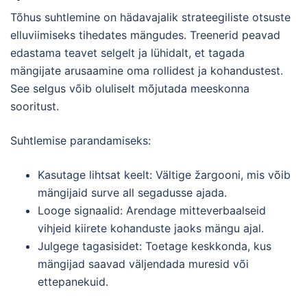
Tõhus suhtlemine on hädavajalik strateegiliste otsuste
elluviimiseks tihedates mängudes. Treenerid peavad
edastama teavet selgelt ja lühidalt, et tagada
mängijate arusaamine oma rollidest ja kohandustest.
See selgus võib oluliselt mõjutada meeskonna
sooritust.
Suhtlemise parandamiseks:
Kasutage lihtsat keelt: Vältige žargooni, mis võib
mängijaid surve all segadusse ajada.
Looge signaalid: Arendage mitteverbaalseid
vihjeid kiirete kohanduste jaoks mängu ajal.
Julgege tagasisidet: Toetage keskkonda, kus
mängijad saavad väljendada muresid või
ettepanekuid.