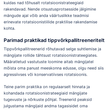
kuidas nad tõhusalt rotatsioonistrateegiaid
rakendavad. Nende otsustusprotsesside jälgimine
mängude ajal võib anda väärtuslikke teadmisi
erinevate rotatsioonistiilide praktilise rakendamise
kohta.
Parimad praktikad tippvõrkpallitreeneritelt
Tippvõrkpallitreenerid rõhutavad selge suhtlemise ja
mängijate rollide tähtsust rotatsioonistrateegiates.
Määratletud vastutuste loomine aitab mängijatel
mõista oma panust meeskonna edusse, olgu need siis
agressiivses või konservatiivses rotatsioonis.
Teine parim praktika on regulaarselt hinnata ja
kohandada rotatsioonistrateegiaid mängijate
tugevuste ja nõrkuste põhjal. Treenerid peaksid
julgustama mängijaid andma tagasisidet oma