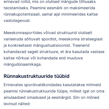
erinevad rollid, mis on olulised mängude tõhusaks
teostamiseks. Peamine eesmärk on maksimeerida
rünnakupotentsiaali, samal ajal minimeerides kaitse
vastutegevust.
Meeskonnasportides võivad struktuurid oluliselt
varieeruda sõltuvalt spordist, meeskonna strateegiast
ja konkreetsest mängusituatsioonist. Treenerid
kohandavad sageli struktuure, et ära kasutada vastase
kaitse nõrkusi või kohandada end muutuva
mängudünaamikaga.
Rünnakustruktuuride tüübid
Erinevates spordivaldkondades kasutatakse mitmeid
peamisi rünnakustruktuuride tüüpe, millest igal on oma
ainulaadsed omadused ja eesmärgid. Siin on mõned
levinud näited: