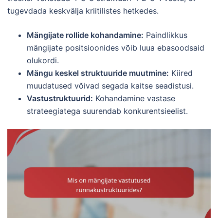
tugevdada keskvälja kriitilistes hetkedes.
Mängijate rollide kohandamine:
Paindlikkus
mängijate positsioonides võib luua ebasoodsaid
olukordi.
Mängu keskel struktuuride muutmine:
Kiired
muudatused võivad segada kaitse seadistusi.
Vastustruktuurid:
Kohandamine vastase
strateegiatega suurendab konkurentsieelist.