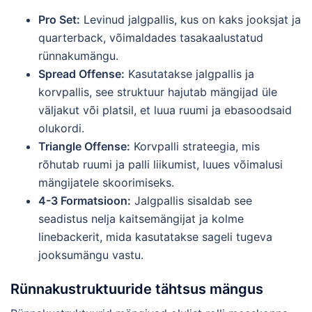
Pro Set:
Levinud jalgpallis, kus on kaks jooksjat ja
quarterback, võimaldades tasakaalustatud
rünnakumängu.
Spread Offense:
Kasutatakse jalgpallis ja
korvpallis, see struktuur hajutab mängijad üle
väljakut või platsil, et luua ruumi ja ebasoodsaid
olukordi.
Triangle Offense:
Korvpalli strateegia, mis
rõhutab ruumi ja palli liikumist, luues võimalusi
mängijatele skoorimiseks.
4-3 Formatsioon:
Jalgpallis sisaldab see
seadistus nelja kaitsemängijat ja kolme
linebackerit, mida kasutatakse sageli tugeva
jooksumängu vastu.
Rünnakustruktuuride tähtsus mängus