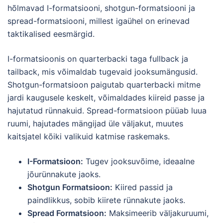
hõlmavad I-formatsiooni, shotgun-formatsiooni ja
spread-formatsiooni, millest igaühel on erinevad
taktikalised eesmärgid.
I-formatsioonis on quarterbacki taga fullback ja
tailback, mis võimaldab tugevaid jooksumängusid.
Shotgun-formatsioon paigutab quarterbacki mitme
jardi kaugusele keskelt, võimaldades kiireid passe ja
hajutatud rünnakuid. Spread-formatsioon püüab luua
ruumi, hajutades mängijad üle väljakut, muutes
kaitsjatel kõiki valikuid katmise raskemaks.
I-Formatsioon:
Tugev jooksuvõime, ideaalne
jõurünnakute jaoks.
Shotgun Formatsioon:
Kiired passid ja
paindlikkus, sobib kiirete rünnakute jaoks.
Spread Formatsioon:
Maksimeerib väljakuruumi,