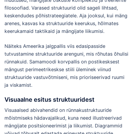
muutused, mängijate oskuste komplektid ja treenerite
filosoofiad. Varased struktuurid olid sageli lihtsad,
keskendudes põhistrateegiatele. Aja jooksul, kui mäng
arenes, kasvas ka struktuuride keerukus, hõlmates
keerukamaid taktikaid ja mängijate liikumisi.
Näiteks Ameerika jalgpallis viis edasipasside
tutvustamine struktuuride arenguni, mis rõhutas õhulisi
rünnakuid. Samamoodi korvpallis on postikesksest
mängust perimeetrikeskse stiili üleminek viinud
struktuuride vastuvõtmiseni, mis prioriseerivad ruumi
ja viskamist.
Visuaalne esitus struktuuridest
Visuaalsed abivahendid on rünnakustruktuuride
mõistmiseks hädavajalikud, kuna need illustreerivad
mängijate positsioneerimist ja liikumist. Diagrammid
võivad tõhusalt edastada erinevate struktuuride