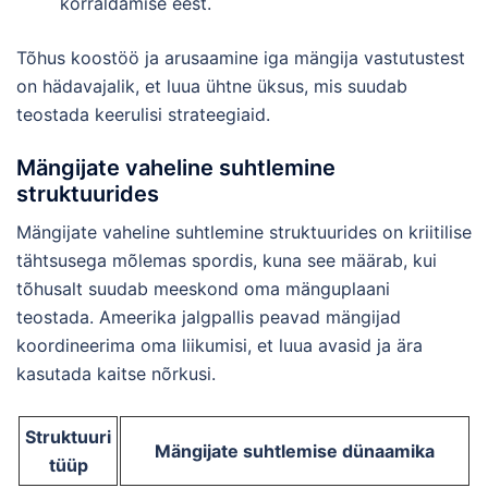
korraldamise eest.
Tõhus koostöö ja arusaamine iga mängija vastutustest
on hädavajalik, et luua ühtne üksus, mis suudab
teostada keerulisi strateegiaid.
Mängijate vaheline suhtlemine
struktuurides
Mängijate vaheline suhtlemine struktuurides on kriitilise
tähtsusega mõlemas spordis, kuna see määrab, kui
tõhusalt suudab meeskond oma mänguplaani
teostada. Ameerika jalgpallis peavad mängijad
koordineerima oma liikumisi, et luua avasid ja ära
kasutada kaitse nõrkusi.
Struktuuri
Mängijate suhtlemise dünaamika
tüüp