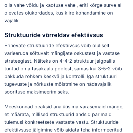
olla vahe võidu ja kaotuse vahel, eriti kõrge surve all
olevates olukordades, kus kiire kohandamine on
vajalik.
Struktuuride võrreldav efektiivsus
Erinevate struktuuride efektiivsus võib oluliselt
varieeruda sõltuvalt mängijate oskustest ja vastase
strateegiast. Näiteks on 4-4-2 struktuur jalgpallis
tuntud oma tasakaalu poolest, samas kui 3-5-2 võib
pakkuda rohkem keskvälja kontrolli. Iga struktuuri
tugevuste ja nõrkuste mõistmine on hädavajalik
soorituse maksimeerimiseks.
Meeskonnad peaksid analüüsima varasemaid mänge,
et määrata, millised struktuurid andsid parimaid
tulemusi konkreetsete vastaste vastu. Struktuuride
efektiivsuse jälgimine võib aidata teha informeeritud