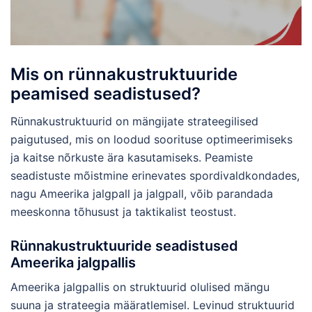
Mis on rünnakustruktuuride
peamised seadistused?
Rünnakustruktuurid on mängijate strateegilised
paigutused, mis on loodud soorituse optimeerimiseks
ja kaitse nõrkuste ära kasutamiseks. Peamiste
seadistuste mõistmine erinevates spordivaldkondades,
nagu Ameerika jalgpall ja jalgpall, võib parandada
meeskonna tõhusust ja taktikalist teostust.
Rünnakustruktuuride seadistused
Ameerika jalgpallis
Ameerika jalgpallis on struktuurid olulised mängu
suuna ja strateegia määratlemisel. Levinud struktuurid