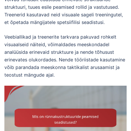
struktuuri, tuues esile peamised rollid ja vastutused.
Treenerid kasutavad neid visuaale sageli treeningutel,
et õpetada mängijatele spetsiifilisi seadistusi.
Veebiallikad ja treenerite tarkvara pakuvad rohkelt
visuaalseid näiteid, võimaldades meeskondadel
analüüsida erinevaid struktuure ja nende tõhusust
erinevates olukordades. Nende tööriistade kasutamine
võib parandada meeskonna taktikalist arusaamist ja
teostust mängude ajal.