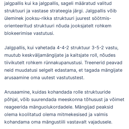
jalgpallis kui ka jalgpallis, sageli määratud valitud
struktuuri ja vastase strateegia järgi. Jalgpallis võib
üleminek jooksu-rikka struktuuri juurest söötmis-
orienteeritud struktuuri nõuda jooksjatelt rohkem
blokeerimise vastutusi.
Jalgpallis, kui vahetada 4-4-2 struktuur 3-5-2 vastu,
muutub keskväljamängijate ja kaitsjate roll, nõudes
tiivikutelt rohkem rünnakupanustusi. Treenerid peavad
neid muudatusi selgelt edastama, et tagada mängijate
arusaamine oma uutest vastutustest.
Arusaamine, kuidas kohandada rolle struktuuride
põhjal, võib suurendada meeskonna tõhusust ja võimet
reageerida mänguolukordadele. Mängijad peaksid
olema koolitatud olema mitmekesised ja valmis
kohandama oma mängustiili vastavalt vajadusele.