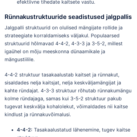
efektiivne tihedate kaitsete vastu.
Rünnakustruktuuride seadistused jalgpallis
Jalgpalli struktuurid on olulised mängijate rollide ja
strateegiate korraldamiseks väljakul. Populaarsed
struktuurid hõlmavad 4-4-2, 4-3-3 ja 3-5-2, millest
igaühel on mõju meeskonna dünaamikale ja
mängustiilile.
4-4-2 struktuur tasakaalustab kaitset ja rünnakut,
sisaldades nelja kaitsjat, nelja keskväljamängijat ja
kahte ründajat. 4-3-3 struktuur rõhutab rünnakumängu
kolme ründajaga, samas kui 3-5-2 struktuur pakub
tugevat keskvälja kohalolekut, võimaldades nii kaitse
kindlust ja rünnakuvõimalusi.
4-4-2:
Tasakaalustatud lähenemine, tugev kaitse