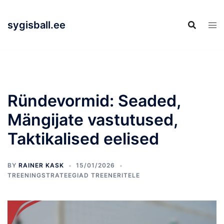
Skip
to
sygisball.ee
content
Ründevormid: Seaded,
Mängijate vastutused,
Taktikalised eelised
BY
RAINER KASK
15/01/2026
TREENINGSTRATEEGIAD TREENERITELE