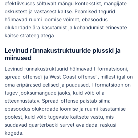
efektiivsuses sõltuvalt mängu kontekstist, mängijate
oskustest ja vastasest kaitse. Peamised tegurid
hõlmavad ruumi loomise võimet, ebasoodus
olukordade ära kasutamist ja kohandumist erinevate
kaitse strateegiatega.
Levinud rünnakustruktuuride plussid ja
miinused
Levinud rünnakustruktuurid hõlmavad I-formatsiooni,
spread-offense’i ja West Coast offense’i, millest igal on
oma eripärased eelised ja puudused. I-formatsioon on
tugev jooksumängude jaoks, kuid võib olla
etteennustatav. Spread-offense paistab silma
ebasoodus olukordade loomise ja ruumi kasutamise
poolest, kuid võib tugevate kaitsete vastu, mis
suudavad quarterbacki survet avaldada, raskusi
kogeda.