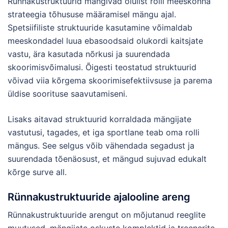
Rünnakustruktuurid mängivad olulist rolli meeskonna
strateegia tõhususe määramisel mängu ajal.
Spetsiifiliste struktuuride kasutamine võimaldab
meeskondadel luua ebasoodsaid olukordi kaitsjate
vastu, ära kasutada nõrkusi ja suurendada
skoorimisvõimalusi. Õigesti teostatud struktuurid
võivad viia kõrgema skoorimisefektiivsuse ja parema
üldise soorituse saavutamiseni.
Lisaks aitavad struktuurid korraldada mängijate
vastutusi, tagades, et iga sportlane teab oma rolli
mängus. See selgus võib vähendada segadust ja
suurendada tõenäosust, et mängud sujuvad edukalt
kõrge surve all.
Rünnakustruktuuride ajalooline areng
Rünnakustruktuuride arengut on mõjutanud reeglite