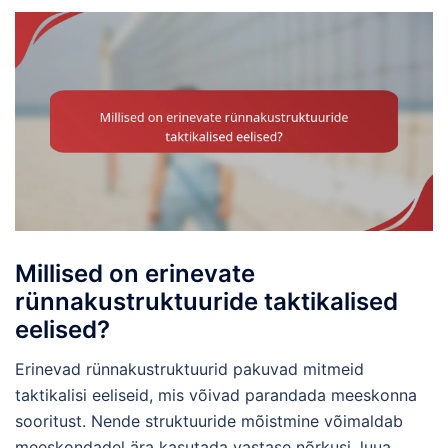
Millised on erinevate
rünnakustruktuuride taktikalised
eelised?
Erinevad rünnakustruktuurid pakuvad mitmeid
taktikalisi eeliseid, mis võivad parandada meeskonna
sooritust. Nende struktuuride mõistmine võimaldab
meeskondadel ära kasutada vastase nõrkusi, luua