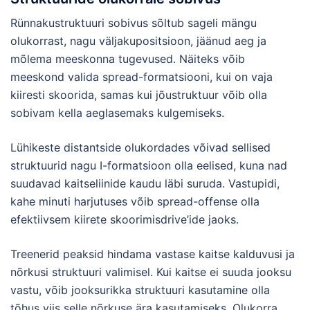
Rünnakustruktuuri sobivus sõltub sageli mängu
olukorrast, nagu väljakupositsioon, jäänud aeg ja
mõlema meeskonna tugevused. Näiteks võib
meeskond valida spread-formatsiooni, kui on vaja
kiiresti skoorida, samas kui jõustruktuur võib olla
sobivam kella aeglasemaks kulgemiseks.
Lühikeste distantside olukordades võivad sellised
struktuurid nagu I-formatsioon olla eelised, kuna nad
suudavad kaitseliinide kaudu läbi suruda. Vastupidi,
kahe minuti harjutuses võib spread-offense olla
efektiivsem kiirete skoorimisdrive’ide jaoks.
Treenerid peaksid hindama vastase kaitse kalduvusi ja
nõrkusi struktuuri valimisel. Kui kaitse ei suuda jooksu
vastu, võib jooksurikka struktuuri kasutamine olla
tõhus viis selle nõrkuse ära kasutamiseks. Olukorra