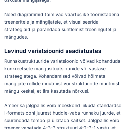
oskuste mängijatega.
Need diagrammid toimivad väärtuslike tööriistadena
treeneritele ja mängijatele, et visualiseerida
strateegiaid ja parandada suhtlemist treeningutel ja
mängudes.
Levinud variatsioonid seadistustes
Rünnakustruktuuride variatsioonid võivad kohanduda
konkreetsete mängusituatsioonide või vastase
strateegiatega. Kohandamised võivad hõlmata
mängijate rollide muutmist või struktuuride muutmist
mängu keskel, et ära kasutada nõrkusi.
Ameerika jalgpallis võib meeskond liikuda standardse
I-formatsiooni juurest huddle-vaba rünnaku juurde, et
suurendada tempo ja üllatada kaitset. Jalgpallis võib
treener vahetada 4-3-3 struktuuri 4-2-3-1 vastu, et