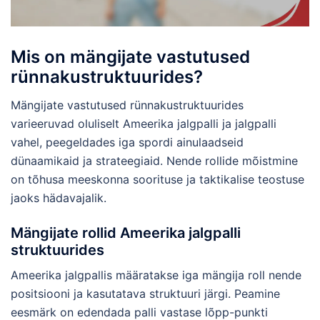
Mis on mängijate vastutused
rünnakustruktuurides?
Mängijate vastutused rünnakustruktuurides
varieeruvad oluliselt Ameerika jalgpalli ja jalgpalli
vahel, peegeldades iga spordi ainulaadseid
dünaamikaid ja strateegiaid. Nende rollide mõistmine
on tõhusa meeskonna soorituse ja taktikalise teostuse
jaoks hädavajalik.
Mängijate rollid Ameerika jalgpalli
struktuurides
Ameerika jalgpallis määratakse iga mängija roll nende
positsiooni ja kasutatava struktuuri järgi. Peamine
eesmärk on edendada palli vastase lõpp-punkti