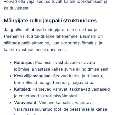
võivad olla vajalikud, sõltuvalt kaitse joondumisest ja
kalduvustest.
Mängijate rollid jalgpalli struktuurides
Jalgpallis mõjutavad mängijate rolle struktuur ja
treeneri valitud taktikaline lähenemine. Eesmärk on
säilitada pallivaldamine, luua skoorimisvõimalusi ja
kaitsta vastase meeskonna eest.
Ründajad:
Peamiselt vastutavad väravate
löömise ja vastase kaitse surve all hoidmise eest.
Keskväljamängijad:
Seovad kaitse ja rünnaku,
kontrollivad mängu tempot ja jagavad palli.
Kaitsjad:
Kaitsevad väravat, takistavad vastaseid
ja ennetavad skoorimisvõimalusi.
Väravavaht:
Viimane kaitseliin, vastutav
väravasse suunatud löökide peatamise ja kaitse