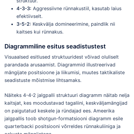
struktuur.
4-3-3:
Aggressiivne rünnakustiil, kasutab laius
efektiivselt.
3-5-2:
Keskvälja domineerimine, paindlik nii
kaitses kui rünnakus.
Diagrammiline esitus seadistustest
Visuaalsed esitlused struktuuridest võivad oluliselt
parandada arusaamist. Diagrammid illustreerivad
mängijate positsioone ja liikumisi, muutes taktikaliste
seadistuste mõistmise lihtsamaks.
Näiteks 4-4-2 jalgpalli struktuuri diagramm näitab nelja
kaitsjat, kes moodustavad tagaliini, keskväljamängijad
on paigutatud keskele ja ründajad ees. Ameerika
jalgpallis toob shotgun-formatsiooni diagramm esile
quarterbacki positsiooni võrreldes rünnakuliiniga ja