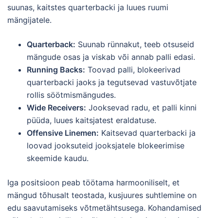
suunas, kaitstes quarterbacki ja luues ruumi
mängijatele.
Quarterback:
Suunab rünnakut, teeb otsuseid
mängude osas ja viskab või annab palli edasi.
Running Backs:
Toovad palli, blokeerivad
quarterbacki jaoks ja tegutsevad vastuvõtjate
rollis söötmismängudes.
Wide Receivers:
Jooksevad radu, et palli kinni
püüda, luues kaitsjatest eraldatuse.
Offensive Linemen:
Kaitsevad quarterbacki ja
loovad jooksuteid jooksjatele blokeerimise
skeemide kaudu.
Iga positsioon peab töötama harmooniliselt, et
mängud tõhusalt teostada, kusjuures suhtlemine on
edu saavutamiseks võtmetähtsusega. Kohandamised