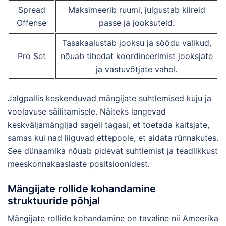
Spread
Maksimeerib ruumi, julgustab kiireid
Offense
passe ja jooksuteid.
Tasakaalustab jooksu ja söödu valikud,
Pro Set
nõuab tihedat koordineerimist jooksjate
ja vastuvõtjate vahel.
Jalgpallis keskenduvad mängijate suhtlemised kuju ja
voolavuse säilitamisele. Näiteks langevad
keskväljamängijad sageli tagasi, et toetada kaitsjate,
samas kui nad liiguvad ettepoole, et aidata rünnakutes.
See dünaamika nõuab pidevat suhtlemist ja teadlikkust
meeskonnakaaslaste positsioonidest.
Mängijate rollide kohandamine
struktuuride põhjal
Mängijate rollide kohandamine on tavaline nii Ameerika