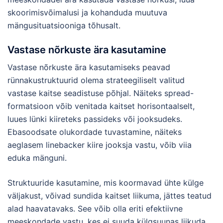
skoorimisvõimalusi ja kohanduda muutuva
mängusituatsiooniga tõhusalt.
Vastase nõrkuste ära kasutamine
Vastase nõrkuste ära kasutamiseks peavad
rünnakustruktuurid olema strateegiliselt valitud
vastase kaitse seadistuse põhjal. Näiteks spread-
formatsioon võib venitada kaitset horisontaalselt,
luues lünki kiireteks passideks või jooksudeks.
Ebasoodsate olukordade tuvastamine, näiteks
aeglasem linebacker kiire jooksja vastu, võib viia
eduka mänguni.
Struktuuride kasutamine, mis koormavad ühte külge
väljakust, võivad sundida kaitset liikuma, jättes teatud
alad haavatavaks. See võib olla eriti efektiivne
meeskondade vastu, kes ei suuda külgsuunas liikuda