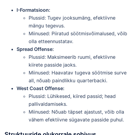
I-Formatsioon:
Plussid: Tugev jooksumäng, efektiivne
mängu tegevus.
Miinused: Piiratud söötmisvõimalused, võib
olla etteennustatav.
Spread Offense:
Plussid: Maksimeerib ruumi, efektiivne
kiirete passide jaoks.
Miinused: Haavatav tugeva söötmise surve
all, nõuab paindlikku quarterbacki.
West Coast Offense:
Plussid: Lühikesed, kiired passid; head
pallivaldamiseks.
Miinused: Nõuab täpset ajastust, võib olla
vähem efektiivne sügavate passide puhul.
Struktuuride olukorrale sobivus