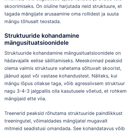
skoorimiseks. On oluline harjutada neid struktuure, et
tagada mängijate arusaamine oma rollidest ja suuta
mängu tõhusalt teostada.
Struktuuride kohandamine
mängusituatsioonidele
Struktuuride kohandamine mängusituatsioonidele on
hädavajalik eelise säilitamiseks. Meeskonnad peaksid
olema valmis struktuure vahetama sõltuvalt skoorist,
jäänud ajast või vastase kohandustest. Näiteks, kui
mängu lõpus ollakse taga, võib agressiivsem struktuur
nagu 3-4-3 jalgpallis olla kasutusele võetud, et rohkem
mängijaid ette viia.
Treenerid peaksid rõhutama struktuuride paindlikkust
treeningutel, võimaldades mängijatel mugavalt
mitmeid seadistusi omandada. See kohandatavus võib